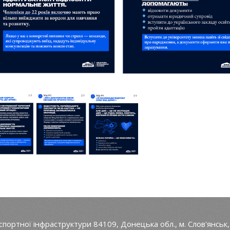
ортної інфраструктури 84109, Донецька обл., м. Слов'янськ, 