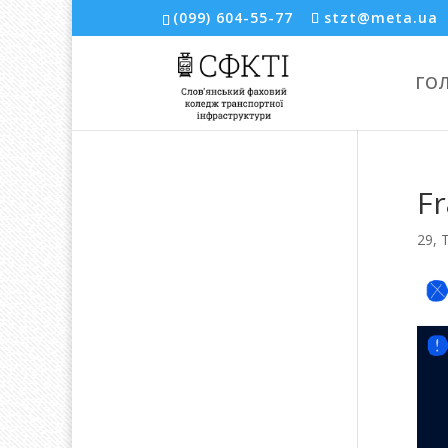
(099) 604-55-77
stzt@meta.ua
ГО
F
29, 