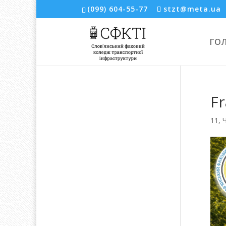
(099) 604-55-77
stzt@meta.ua
ГО
F
11, 